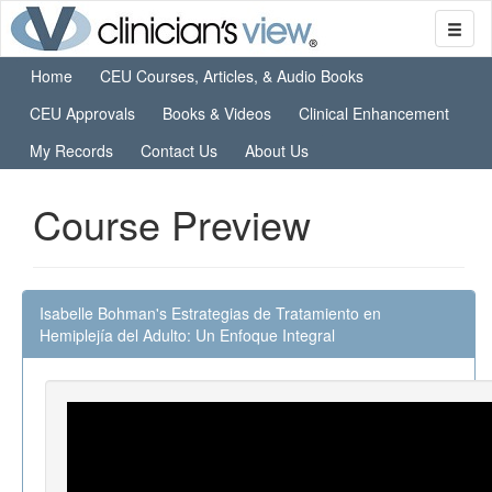
Home
CEU Courses, Articles, & Audio Books
CEU Approvals
Books & Videos
Clinical Enhancement
My Records
Contact Us
About Us
Course Preview
Isabelle Bohman's Estrategias de Tratamiento en
Hemiplejía del Adulto: Un Enfoque Integral