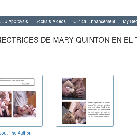
CEU Approvals
Books & Videos
Clinical Enhancement
My Rec
RECTRICES DE MARY QUINTON EN EL 
bout The Author