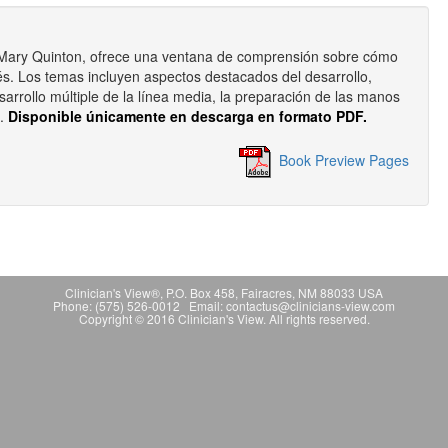
de Mary Quinton, ofrece una ventana de comprensión sobre cómo
és. Los temas incluyen aspectos destacados del desarrollo,
sarrollo múltiple de la línea media, la preparación de las manos
s.
Disponible únicamente en descarga en formato PDF.
Book Preview Pages
Clinician's View®, P.O. Box 458, Fairacres, NM 88033 USA
Phone: (575) 526-0012 Email: contactus@clinicians-view.com
Copyright © 2016 Clinician's View. All rights reserved.